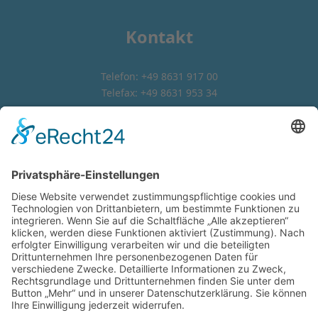
Kontakt
Telefon: +49 8631 917 00
Telefax: +49 8631 953 34
Email:
sekretariat@regenbogen-grundschule.eu
Adresse
Regenbogen Grundschule
Erhartinger Str. 8
84513 Töging a. Inn
Navigation
Home